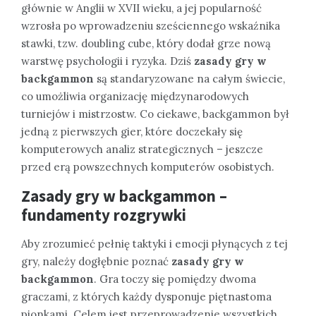
głównie w Anglii w XVII wieku, a jej popularność
wzrosła po wprowadzeniu sześciennego wskaźnika
stawki, tzw. doubling cube, który dodał grze nową
warstwę psychologii i ryzyka. Dziś
zasady gry w
backgammon
są standaryzowane na całym świecie,
co umożliwia organizację międzynarodowych
turniejów i mistrzostw. Co ciekawe, backgammon był
jedną z pierwszych gier, które doczekały się
komputerowych analiz strategicznych – jeszcze
przed erą powszechnych komputerów osobistych.
Zasady gry w backgammon –
fundamenty rozgrywki
Aby zrozumieć pełnię taktyki i emocji płynących z tej
gry, należy dogłębnie poznać
zasady gry w
backgammon
. Gra toczy się pomiędzy dwoma
graczami, z których każdy dysponuje piętnastoma
pionkami. Celem jest przeprowadzenie wszystkich