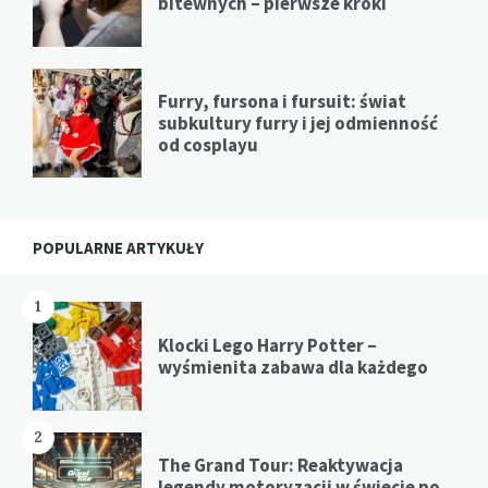
bitewnych – pierwsze kroki
Furry, fursona i fursuit: świat
subkultury furry i jej odmienność
od cosplayu
POPULARNE ARTYKUŁY
1
Klocki Lego Harry Potter –
wyśmienita zabawa dla każdego
2
The Grand Tour: Reaktywacja
legendy motoryzacji w świecie po