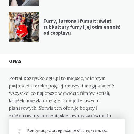
Furry, fursona i fursuit: świat
subkultury furry i jej odmienność
od cosplayu
O NAS
Portal Rozrywkologia.pl to miejsce, w którym
pasjonaci szeroko pojętej rozrywki mogą znaleźć
wszystko, co najlepsze w świecie filmów, seriali,
książek, muzyki oraz gier komputerowych i
planszowych. Serwis ten oferuje bogaty i
zróżnicowany content, skierowany zarówno do
zagorzałych fanów, jak i do tych, którzy dopiero
Kontynuując przeglądanie strony, wyrażasz
zaczynają swoją przygodę z daną formą rozrywki.