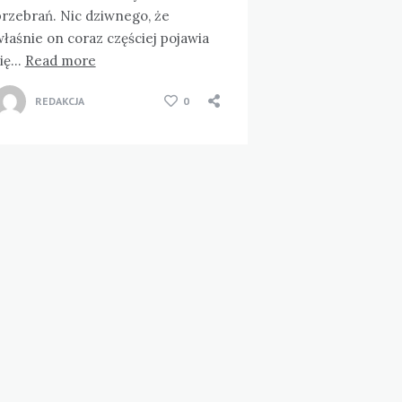
przebrań. Nic dziwnego, że
łaśnie on coraz częściej pojawia
się…
Read more
REDAKCJA
0