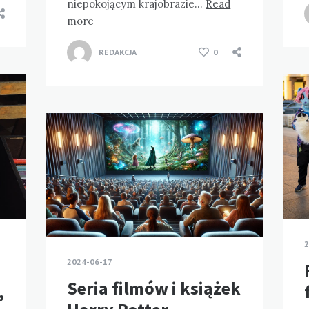
niepokojącym krajobrazie…
Read
more
REDAKCJA
0
2
2024-06-17
Seria filmów i książek
,