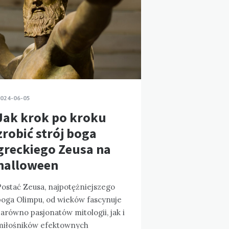
024-06-05
Jak krok po kroku
zrobić strój boga
greckiego Zeusa na
halloween
Postać Zeusa, najpotężniejszego
boga Olimpu, od wieków fascynuje
arówno pasjonatów mitologii, jak i
miłośników efektownych