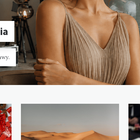
ia
awy.