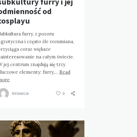
subkultury furry i jej
odmienność od
cosplayu
ubkultura furry, z pozoru
gzotyczna i często źle rozumiana,
przyciąga coraz większe
zainteresowanie na całym świecie.
 jej centrum znajdują się trzy
kluczowe elementy: furry,…
Read
more
REDAKCJA
0