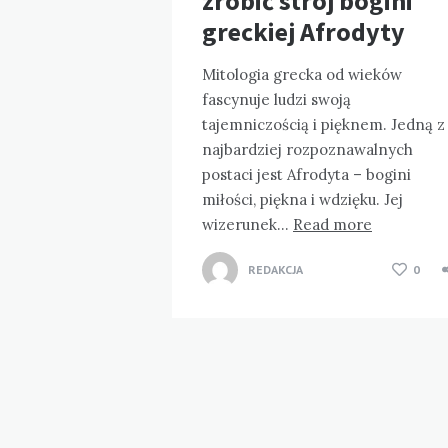
zrobić strój bogini
greckiej Afrodyty
Mitologia grecka od wieków
fascynuje ludzi swoją
tajemniczością i pięknem. Jedną z
najbardziej rozpoznawalnych
postaci jest Afrodyta – bogini
miłości, piękna i wdzięku. Jej
wizerunek…
Read more
REDAKCJA
0
Stronicowanie
wpisów