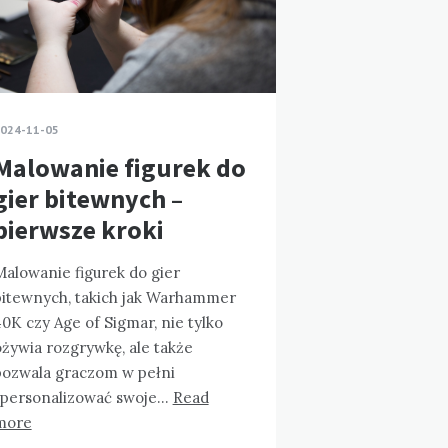
024-11-05
Malowanie figurek do
gier bitewnych –
pierwsze kroki
Malowanie figurek do gier
bitewnych, takich jak Warhammer
0K czy Age of Sigmar, nie tylko
ożywia rozgrywkę, ale także
pozwala graczom w pełni
spersonalizować swoje…
Read
more