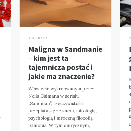
2
2025-07-07
Maligna w Sandmanie
– kim jest ta
tajemnicza postać i
jakie ma znaczenie?
W świecie wykreowanym przez
4
Neila Gaimana w serialu
„Sandman”, rzeczywistość
przeplata się ze snem, mitologią,
…
psychologią i mroczną filozofią
istnienia. W tym onirycznym,