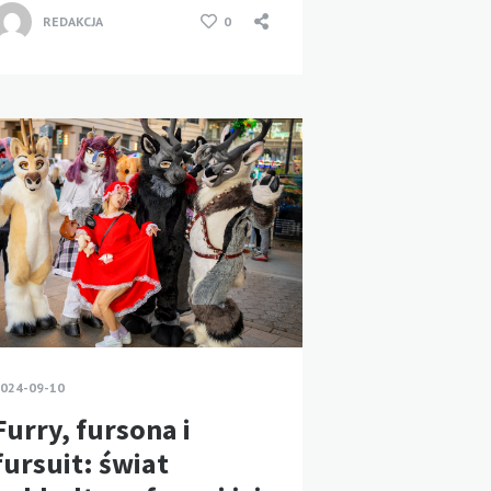
REDAKCJA
0
024-09-10
Furry, fursona i
fursuit: świat