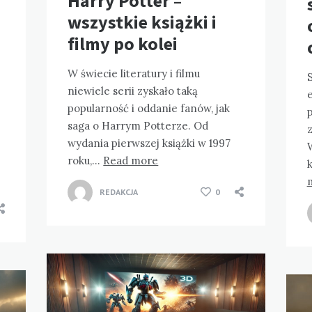
Harry Potter –
wszystkie książki i
filmy po kolei
W świecie literatury i filmu
S
niewiele serii zyskało taką
e
popularność i oddanie fanów, jak
saga o Harrym Potterze. Od
wydania pierwszej książki w 1997
W
roku,…
Read more
REDAKCJA
0