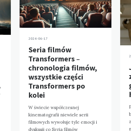
2024-06-17
Seria filmów
Transformers –
2
chronologia filmów,
wszystkie części
Transformers po
o
kolei
y
W świecie współczesnej
kinematografii niewiele serii
z
filmowych wywołuje tyle emocji i
dyskusji co Seria filmów