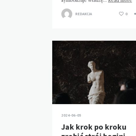
symbolizuje władzę…
Read more
REDAKCJA
0
2024-06-05
Jak krok po kroku