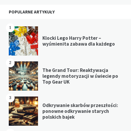
Widgets
POPULARNE ARTYKUŁY
1
Klocki Lego Harry Potter –
wyśmienita zabawa dla każdego
2
The Grand Tour: Reaktywacja
legendy motoryzacji w świecie po
Top Gear UK
3
Odkrywanie skarbów przeszłości:
ponowne odkrywanie starych
polskich bajek