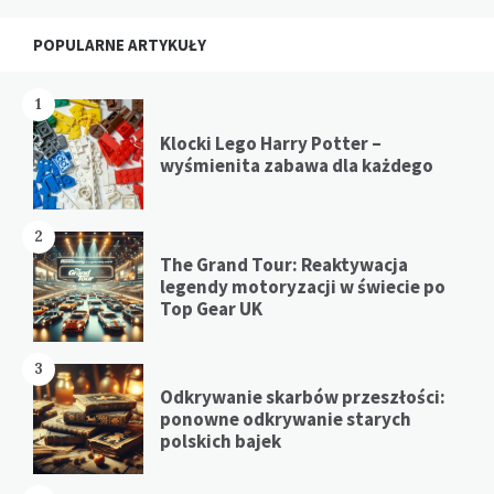
Widgets
POPULARNE ARTYKUŁY
1
Klocki Lego Harry Potter –
wyśmienita zabawa dla każdego
2
The Grand Tour: Reaktywacja
legendy motoryzacji w świecie po
Top Gear UK
3
Odkrywanie skarbów przeszłości:
ponowne odkrywanie starych
polskich bajek